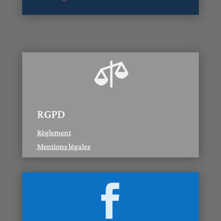

RGPD
Règlement
Mentions légales
