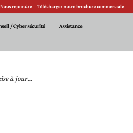
Nous rejoindre
Télécharger notre brochure commerciale
nseil / Cyber sécurité
Assistance
mise à jour…