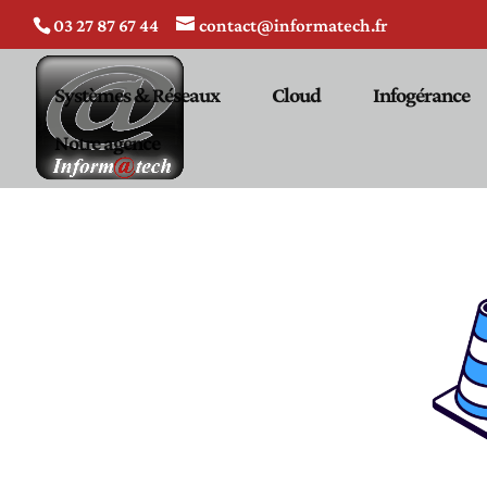
03 27 87 67 44
contact@informatech.fr
Systèmes & Réseaux
Cloud
Infogérance
Notre agence